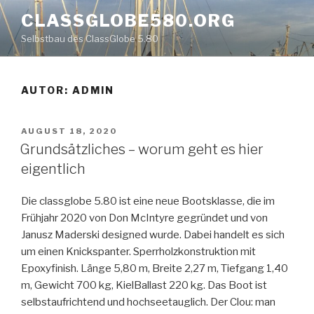
Zum
CLASSGLOBE580.ORG
Inhalt
Selbstbau des ClassGlobe 5.80
springen
AUTOR:
ADMIN
VERÖFFENTLICHT
AUGUST 18, 2020
AM
Grundsätzliches – worum geht es hier
eigentlich
Die classglobe 5.80 ist eine neue Bootsklasse, die im
Frühjahr 2020 von Don McIntyre gegründet und von
Janusz Maderski designed wurde. Dabei handelt es sich
um einen Knickspanter. Sperrholzkonstruktion mit
Epoxyfinish. Länge 5,80 m, Breite 2,27 m, Tiefgang 1,40
m, Gewicht 700 kg, KielBallast 220 kg. Das Boot ist
selbstaufrichtend und hochseetauglich. Der Clou: man