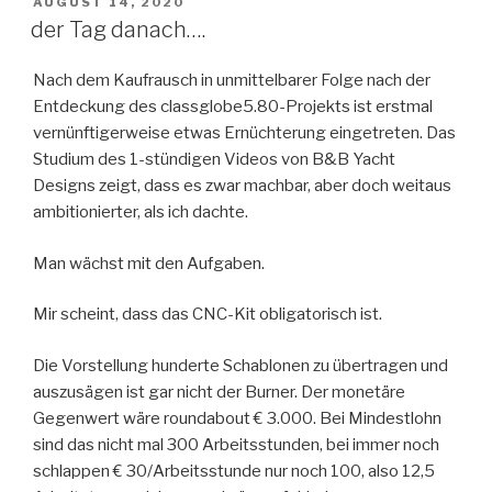
VERÖFFENTLICHT
AUGUST 14, 2020
AM
der Tag danach….
Nach dem Kaufrausch in unmittelbarer Folge nach der
Entdeckung des classglobe5.80-Projekts ist erstmal
vernünftigerweise etwas Ernüchterung eingetreten. Das
Studium des 1-stündigen Videos von B&B Yacht
Designs zeigt, dass es zwar machbar, aber doch weitaus
ambitionierter, als ich dachte.
Man wächst mit den Aufgaben.
Mir scheint, dass das CNC-Kit obligatorisch ist.
Die Vorstellung hunderte Schablonen zu übertragen und
auszusägen ist gar nicht der Burner. Der monetäre
Gegenwert wäre roundabout € 3.000. Bei Mindestlohn
sind das nicht mal 300 Arbeitsstunden, bei immer noch
schlappen € 30/Arbeitsstunde nur noch 100, also 12,5