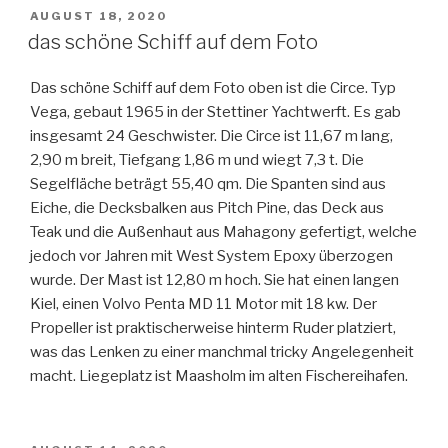
VERÖFFENTLICHT
AUGUST 18, 2020
AM
das schöne Schiff auf dem Foto
Das schöne Schiff auf dem Foto oben ist die Circe. Typ
Vega, gebaut 1965 in der Stettiner Yachtwerft. Es gab
insgesamt 24 Geschwister. Die Circe ist 11,67 m lang,
2,90 m breit, Tiefgang 1,86 m und wiegt 7,3 t. Die
Segelfläche beträgt 55,40 qm. Die Spanten sind aus
Eiche, die Decksbalken aus Pitch Pine, das Deck aus
Teak und die Außenhaut aus Mahagony gefertigt, welche
jedoch vor Jahren mit West System Epoxy überzogen
wurde. Der Mast ist 12,80 m hoch. Sie hat einen langen
Kiel, einen Volvo Penta MD 11 Motor mit 18 kw. Der
Propeller ist praktischerweise hinterm Ruder platziert,
was das Lenken zu einer manchmal tricky Angelegenheit
macht. Liegeplatz ist Maasholm im alten Fischereihafen.