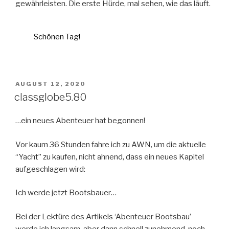
gewährleisten. Die erste Hürde, mal sehen, wie das läuft.
Schönen Tag!
VERÖFFENTLICHT
AUGUST 12, 2020
AM
classglobe5.80
…ein neues Abenteuer hat begonnen!
Vor kaum 36 Stunden fahre ich zu AWN, um die aktuelle
“Yacht” zu kaufen, nicht ahnend, dass ein neues Kapitel
aufgeschlagen wird:
Ich werde jetzt Bootsbauer…
Bei der Lektüre des Artikels ‘Abenteuer Bootsbau’
werde ich langsam, aber dann schnell zunehmend, noch