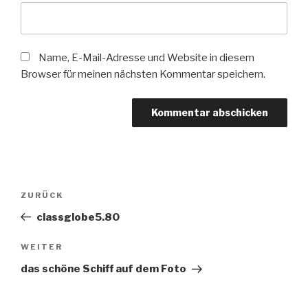
Name, E-Mail-Adresse und Website in diesem
Browser für meinen nächsten Kommentar speichern.
Beitragsnavigation
Vorheriger
ZURÜCK
Beitrag
classglobe5.80
Nächster
WEITER
Beitrag
das schöne Schiff auf dem Foto