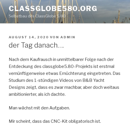
Zum
CLASSGLOBE580.ORG
Inhalt
Selbstbau des ClassGlobe 5.80
springen
VERÖFFENTLICHT
AUGUST 14, 2020
VON
ADMIN
AM
der Tag danach….
Nach dem Kaufrausch in unmittelbarer Folge nach der
Entdeckung des classglobe5.80-Projekts ist erstmal
vernünftigerweise etwas Ernüchterung eingetreten. Das
Studium des 1-stündigen Videos von B&B Yacht
Designs zeigt, dass es zwar machbar, aber doch weitaus
ambitionierter, als ich dachte.
Man wächst mit den Aufgaben.
Mir scheint, dass das CNC-Kit obligatorisch ist.